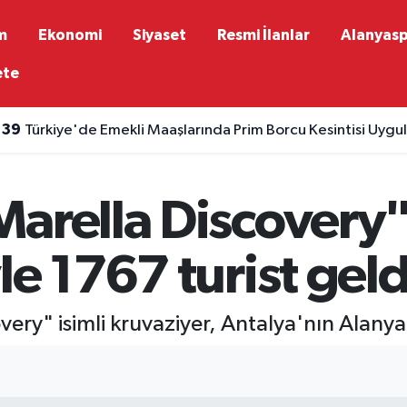
m
Ekonomi
Siyaset
Resmi İlanlar
Alanyas
ete
:39
Türkiye'de Emekli Maaşlarında Prim Borcu Kesintisi Uygu
:35
Küresel Gelişmelerle Alanya'da Altın Fiyatları Yükseldi
Marella Discovery
le 1767 turist geld
ery" isimli kruvaziyer, Antalya'nın Alanya i