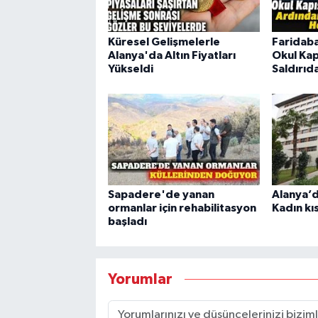
Küresel Gelişmelerle
Faridab
Alanya'da Altın Fiyatları
Okul Kap
Yükseldi
Saldırıd
Sapadere'de yanan
Alanya’d
ormanlar için rehabilitasyon
Kadın kı
başladı
Yorumlar