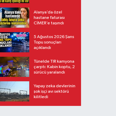
Kuriş işbirliği mi var?
Alanya’da özel
hastane faturası
CİMER’e taşındı
5 Ağustos 2026 Şans
Topu sonuçları
açıklandı
Tünelde TIR kamyona
çarptı: Kabin koptu, 2
sürücü yaralandı
Yapay zeka devlerinin
şok işçi avı sektörü
kilitledi