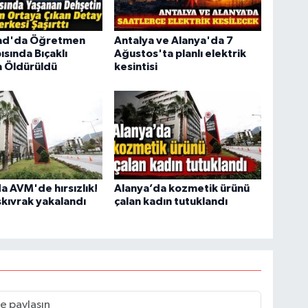
ad'da Öğretmen
Antalya ve Alanya'da 7
ısında Bıçaklı
Ağustos'ta planlı elektrik
a Öldürüldü
kesintisi
a AVM'de hırsızlık!
Alanya’da kozmetik ürünü
skıvrak yakalandı
çalan kadın tutuklandı