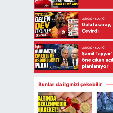
EDITÖRÜN SEÇTIĞI
Galatasaray, 
Çevirdi
EDITÖRÜN SEÇTIĞI
Şamil Tayyar
öne çıkan aç
planlanıyor
Bunlar da ilginizi çekebilir