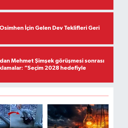
Osimhen İçin Gelen Dev Teklifleri Geri
'dan Mehmet Şimşek görüşmesi sonrası
ıklamalar: “Seçim 2028 hedefiyle