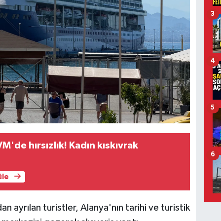
3
4
5
M'de hırsızlık! Kadın kıskıvrak
6
üle
 ayrılan turistler, Alanya'nın tarihi ve turistik