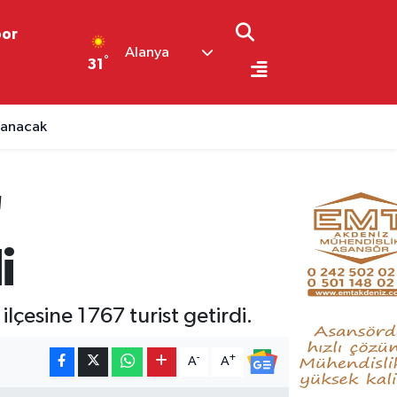
por
Alanya
°
31
lanacak
"
i
lçesine 1767 turist getirdi.
-
+
A
A