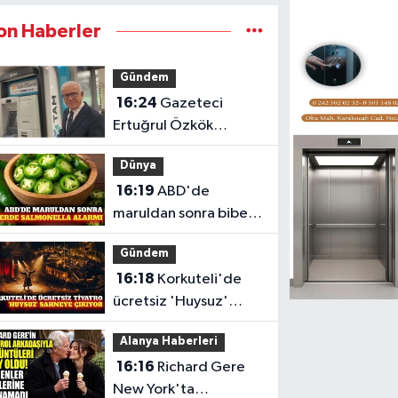
on Haberler
Gündem
16:24
Gazeteci
Ertuğrul Özkök
hakkında re'sen
Dünya
soruşturma başlatıldı
16:19
ABD'de
maruldan sonra biber
kaynaklı salmonella
Gündem
salgını
16:18
Korkuteli'de
ücretsiz 'Huysuz'
tiyatro oyunu
Alanya Haberleri
sahnelenecek
16:16
Richard Gere
New York'ta