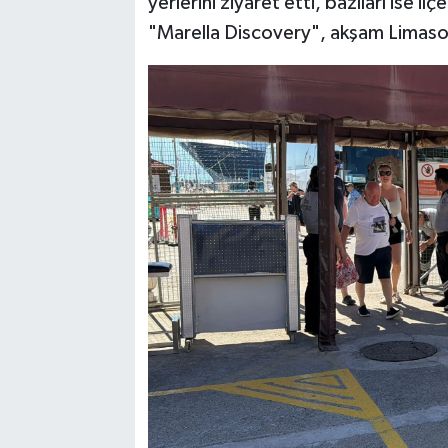
yerlerini ziyaret etti, bazıları ise i
"Marella Discovery", akşam Limaso