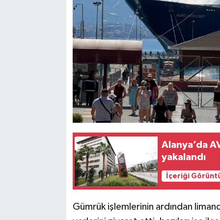
Alanya’da AV
yakalandı
İçeriği Görünt
Gümrük işlemlerinin ardından limandan