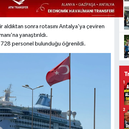
 aldıktan sonra rotasını Antalya'ya çeviren
anı'na yanaştırıldı.
e 728 personel bulunduğu öğrenildi.
T
1
2