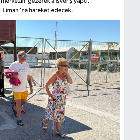
lçe merkezini gezerek alışveriş yaptı.
l Limanı'na hareket edecek.